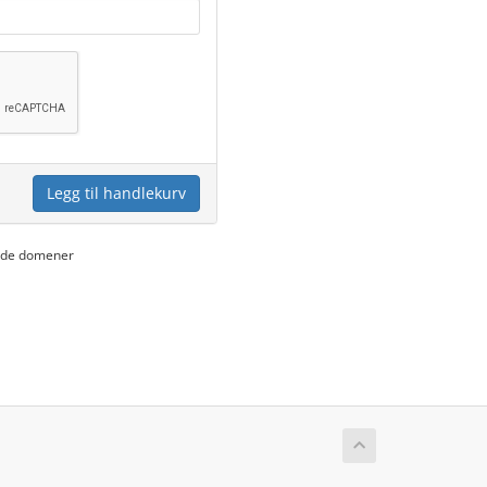
Legg til handlekurv
yede domener