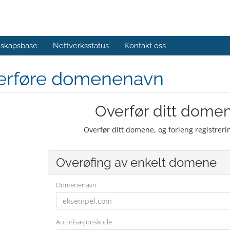
skapsbase
Nettverksstatus
Kontakt oss
erføre domenenavn
Overfør ditt domene
Overfør ditt domene, og forleng registrer
Overøfing av enkelt domene
Domenenavn
Autorisasjonskode