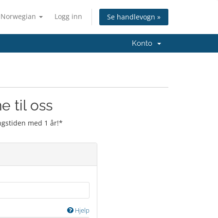
Norwegian
Logg inn
Se handlevogn »
Konto
 til oss
ingstiden med 1 år!*
Hjelp